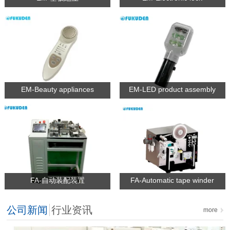
EM-Beauty appliances
EM-LED product assembly
FA-自动装配装置
FA-Automatic tape winder
公司新闻
行业资讯
more