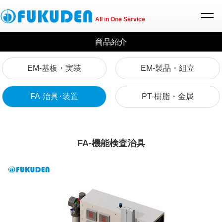
All in One Service
商品紹介
EM-基板・実装
EM-製品・組立
FA-治具･装置
PT-樹脂・金属
FA-機能検査治具