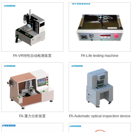
FA-VR特性自动检测装置
FA-Life testing machine
FA-重力分析装置
FA-Automatic optical inspection device