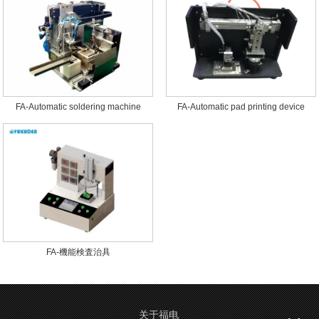
FA-Automatic soldering machine
FA-Automatic pad printing device
FA-機能検査治具
关于福电