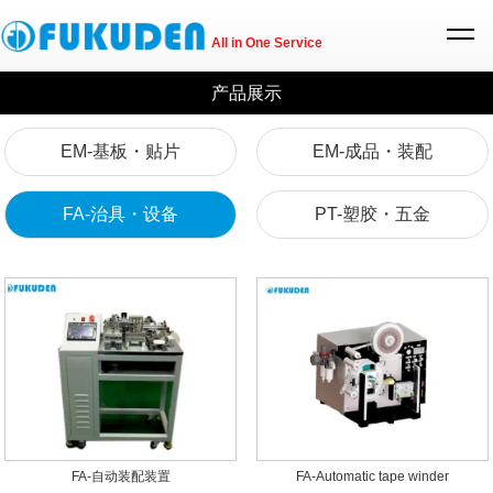
All in One Service
产品展示
EM-基板・贴片
EM-成品・装配
FA-治具・设备
PT-塑胶・五金
FA-自动装配装置
FA-Automatic tape winder